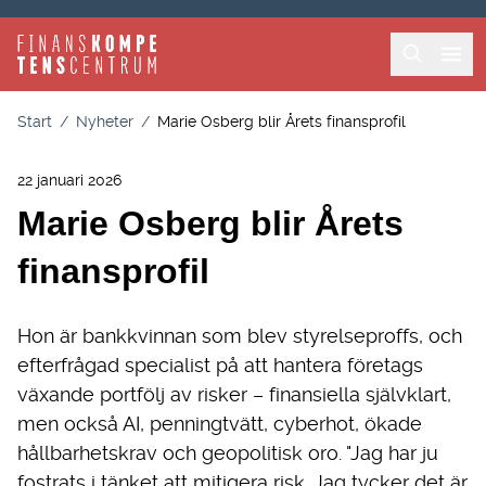
Hoppa till huvudinnehåll
Sök
Huvud
Länkstig
Start
/
Nyheter
/
Marie Osberg blir Årets finansprofil
22 januari 2026
Marie Osberg blir Årets
finansprofil
Hon är bankkvinnan som blev styrelseproffs, och
efterfrågad specialist på att hantera företags
växande portfölj av risker – finansiella självklart,
men också AI, penningtvätt, cyberhot, ökade
hållbarhetskrav och geopolitisk oro. "Jag har ju
fostrats i tänket att mitigera risk. Jag tycker det är