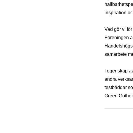
hållbarhetspe
inspiration oc
Vad gör vi för
Föreningen ä
Handelshögsk
samarbete mel
I egenskap av
andra verksam
testbäddar s
Green Gothen