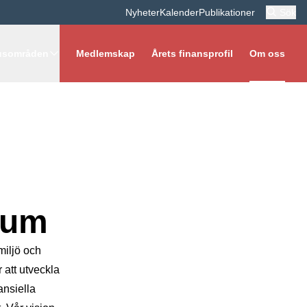
Nyheter
Kalender
Publikationer
Sök
udmeny
Medlemskap
Årets finansprofil
Om oss
usområden
rum
miljö och
 att utveckla
ansiella