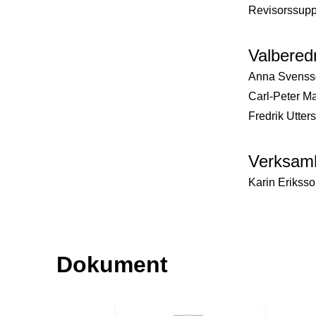
Revisorssupp
Valbered
Anna Svensso
Carl-Peter M
Fredrik Utte
Verksamh
Karin Erikss
Dokument