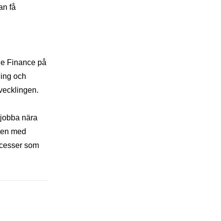
an få
le Finance på
ning och
vecklingen.
 jobba nära
chen med
ocesser som