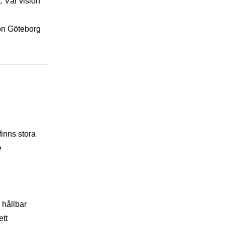
. Vår vision
on Göteborg
finns stora
e
 hållbar
ett