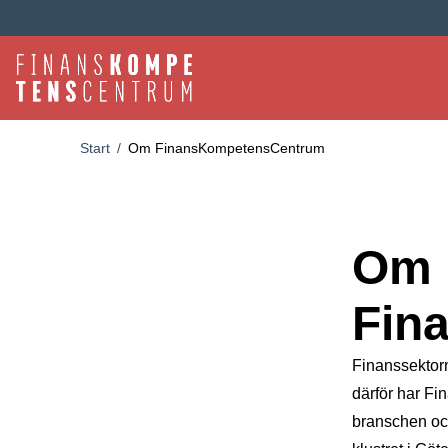
Hoppa till huvudinnehåll
Länkstig
Start
/
Om FinansKompetensCentrum
Om
Fin
Finanssektorn
därför har Fi
branschen och