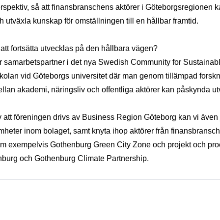
rspektiv, så att finansbranschens aktörer i Göteborgsregionen k
h utväxla kunskap för omställningen till en hållbar framtid.
 att fortsätta utvecklas på den hållbara vägen?
r samarbetspartner i det nya Swedish Community for Sustainab
olan vid Göteborgs universitet där man genom tillämpad forsk
lan akademi, näringsliv och offentliga aktörer kan påskynda ut
 att föreningen drivs av Business Region Göteborg kan vi även
heter inom bolaget, samt knyta ihop aktörer från finansbrans
om exempelvis Gothenburg Green City Zone och projekt och pr
burg och Gothenburg Climate Partnership.