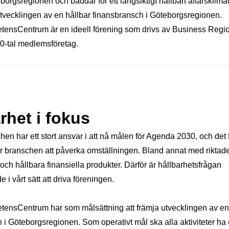
eborgsregionen och bäddar för ett långsiktigt hållbart affärsklimat
 utvecklingen av en hållbar finansbransch i Göteborgsregionen.
ensCentrum är en ideell förening som drivs av Business Regi
00-tal medlemsföretag.
rhet i fokus
en har ett stort ansvar i att nå målen för Agenda 2030, och det 
ör branschen att påverka omställningen. Bland annat med riktad
 och hållbara finansiella produkter. Därför är hållbarhetsfrågan
i vårt sätt att driva föreningen.
ensCentrum har som målsättning att främja utvecklingen av en
 i Göteborgsregionen. Som operativt mål ska alla aktiviteter ha 