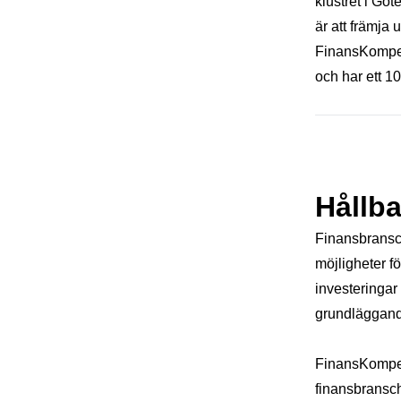
klustret i Göt
är att främja
FinansKompet
och har ett 1
Hållba
Finansbransch
möjligheter f
investeringar
grundläggande 
FinansKompet
finansbransch