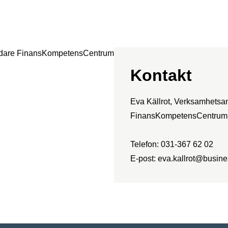
Kontakt
Eva Källrot, Verksamhetsa
FinansKompetensCentrum
Telefon: 031-367 62 02
E-post:
eva.kallrot@busine